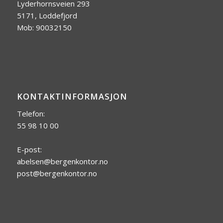
Lyderhornsveien 293
5171, Loddefjord
Mob: 90032150
KONTAKTINFORMASJON
Telefon:
55 98 10 00
E-post:
abelsen@bergenkontor.no
post@bergenkontor.no