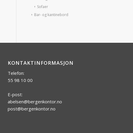
Sofaer
Bar- og kantinebord
KONTAKTINFORMASJON
Telefon:
55 98 10 00
E-post:
abelsen@bergenkontor.no
post@bergenkontor.no