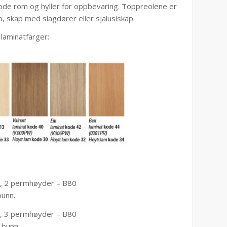
ode rom og hyller for oppbevaring. Toppreolene er
 skap med slagdører eller sjalusiskap.
 laminatfarger:
 2 permhøyder – B80
bunn.
 3 permhøyder – B80
 bunn