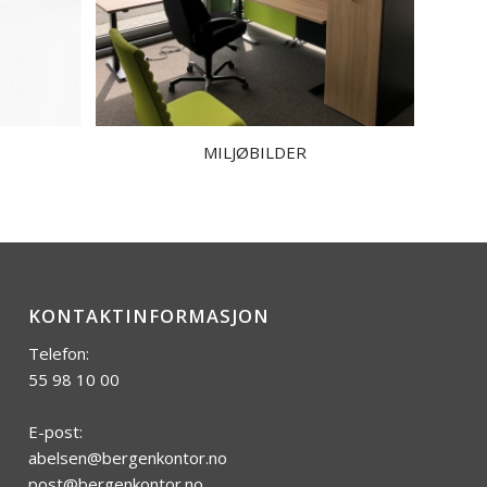
T
MILJØBILDER
KONTAKTINFORMASJON
Telefon:
55 98 10 00
E-post:
abelsen@bergenkontor.no
post@bergenkontor.no