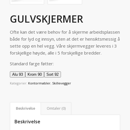
GULVSKJERMER
Ofte kan det være behov for å skjerme arbeidsplassen
både for lyd og innsyn, uten at det er hensiktsmessig å
sette opp en hel vegg. Våre skjermvegger leveres i 3
forskjellige høyde, alle i 5 forskjellige bredder.
Standard farge føtter:
Alu 93
Krom 90
Sort 92
Kategorier:
Kontormøbler
,
Skillevegger
Beskrivelse
Omtaler (0)
Beskrivelse