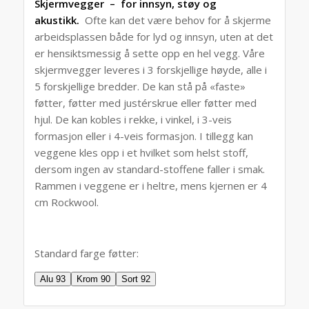
Skjermvegger – for innsyn, støy og
akustikk.
Ofte kan det være behov for å skjerme
arbeidsplassen både for lyd og innsyn, uten at det
er hensiktsmessig å sette opp en hel vegg. Våre
skjermvegger leveres i 3 forskjellige høyde, alle i
5 forskjellige bredder. De kan stå på «faste»
føtter, føtter med justérskrue eller føtter med
hjul. De kan kobles i rekke, i vinkel, i 3-veis
formasjon eller i 4-veis formasjon. I tillegg kan
veggene kles opp i et hvilket som helst stoff,
dersom ingen av standard-stoffene faller i smak.
Rammen i veggene er i heltre, mens kjernen er 4
cm Rockwool.
Standard farge føtter:
Alu 93
Krom 90
Sort 92